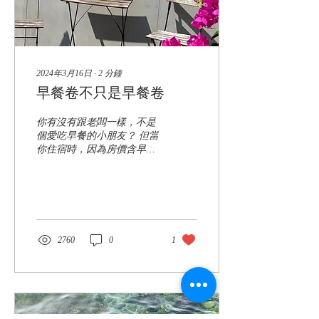
2024年3月16日
∙
2
分鐘
早餐卷不只是早餐卷
你有沒有跟老闆一樣，不是
個愛吃早餐的小朋友？ 但當
你住宿時，因為房價含早餐
所以不得不起床因為不想損
失權益？ 為了讓你在花矸
571不會有這種早起的天人
交戰，我們給您更多早餐卷
使用店家！ 我們的餐卷等同
現金，可以在以下店家使
2760
0
1
用...