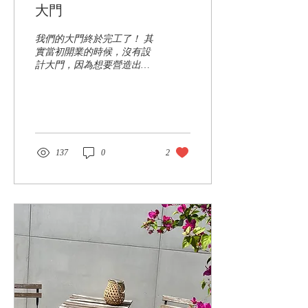
大門
我們的大門終於完工了！ 其
實當初開業的時候，沒有設
計大門，因為想要營造出歡
迎、開放感，也希望能留一
個走道給風經過！ 在營業兩
年後，發現除了風，好像會
有想進來參觀的、走錯路
的、以為我們是咖啡廳的，
當然，還有把我們草皮當作
137
0
2
方便處的動物們（笑...